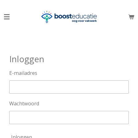
Ga
direct
naar
de
hoofdinhoud
Inloggen
E-mailadres
Wachtwoord
Inloggen