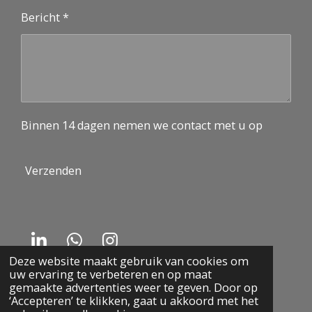
Bericht *
Binnen 14 dagen nemen we contact met u op
Verzenden
L
W
I
Deze website maakt gebruik van cookies om
i
h
n
© 2026 Boost Educatie
uw ervaring te verbeteren en op maat
n
a
s
Powered by
JouwWeb
gemaakte advertenties weer te geven. Door op
k
t
t
‘Accepteren’ te klikken, gaat u akkoord met het